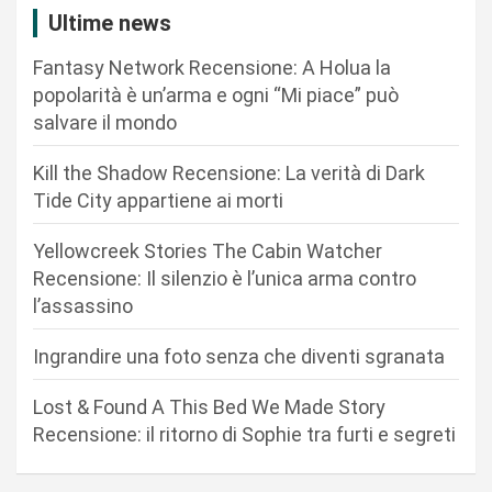
i
Ultime news
o
Fantasy Network Recensione: A Holua la
n
popolarità è un’arma e ogni “Mi piace” può
salvare il mondo
e
a
Kill the Shadow Recensione: La verità di Dark
r
Tide City appartiene ai morti
t
Yellowcreek Stories The Cabin Watcher
i
Recensione: Il silenzio è l’unica arma contro
c
l’assassino
o
Ingrandire una foto senza che diventi sgranata
l
i
Lost & Found A This Bed We Made Story
Recensione: il ritorno di Sophie tra furti e segreti