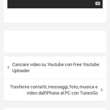
N
Caricare video su Youtube con Free Youtube
a
Uploader
v
i
Trasferire contatti, messaggi, foto, musica e
g
video dall’iPhone al PC con TunesGo
a
z