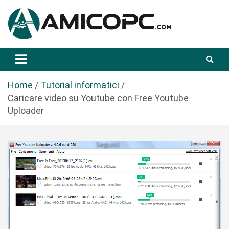
S
a
l
t
Novità Tecnologiche: Guide e News
Amicopc.com
a
a
l
Home
Tutorial informatici
c
Caricare video su Youtube con Free Youtube
o
Uploader
n
t
e
n
u
t
o