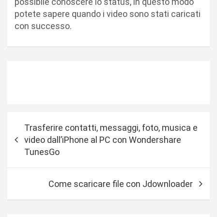
possibile conoscere lo status, in questo modo
potete sapere quando i video sono stati caricati
con successo.
N
Trasferire contatti, messaggi, foto, musica e
a
video dall’iPhone al PC con Wondershare
v
TunesGo
i
g
Come scaricare file con Jdownloader
a
z