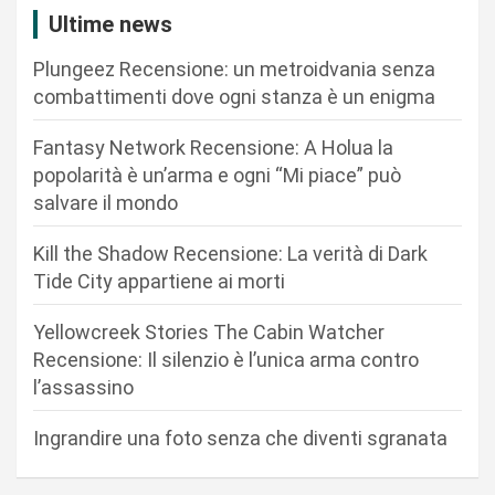
i
Ultime news
o
Plungeez Recensione: un metroidvania senza
n
combattimenti dove ogni stanza è un enigma
e
Fantasy Network Recensione: A Holua la
a
popolarità è un’arma e ogni “Mi piace” può
r
salvare il mondo
t
Kill the Shadow Recensione: La verità di Dark
i
Tide City appartiene ai morti
c
Yellowcreek Stories The Cabin Watcher
o
Recensione: Il silenzio è l’unica arma contro
l
l’assassino
i
Ingrandire una foto senza che diventi sgranata