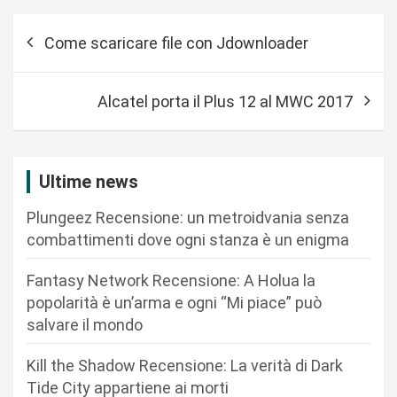
N
Come scaricare file con Jdownloader
a
v
Alcatel porta il Plus 12 al MWC 2017
i
g
a
Ultime news
z
Plungeez Recensione: un metroidvania senza
i
combattimenti dove ogni stanza è un enigma
o
n
Fantasy Network Recensione: A Holua la
popolarità è un’arma e ogni “Mi piace” può
e
salvare il mondo
a
r
Kill the Shadow Recensione: La verità di Dark
Tide City appartiene ai morti
t