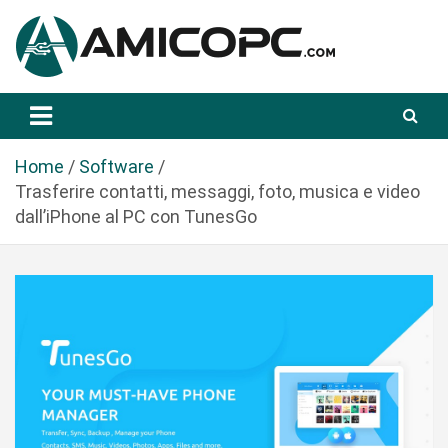
S
a
l
t
Novità Tecnologiche: Guide e News
Amicopc.com
a
a
l
Home
Software
c
Trasferire contatti, messaggi, foto, musica e video
o
dall’iPhone al PC con TunesGo
n
t
e
n
u
t
o