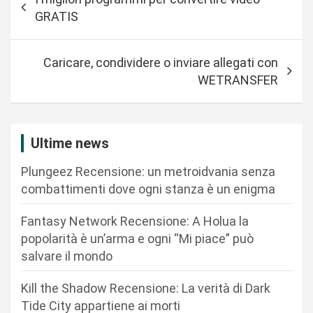
a
GRATIS
v
i
Caricare, condividere o inviare allegati con
g
WETRANSFER
a
z
i
Ultime news
o
Plungeez Recensione: un metroidvania senza
n
combattimenti dove ogni stanza è un enigma
e
Fantasy Network Recensione: A Holua la
a
popolarità è un’arma e ogni “Mi piace” può
r
salvare il mondo
t
Kill the Shadow Recensione: La verità di Dark
i
Tide City appartiene ai morti