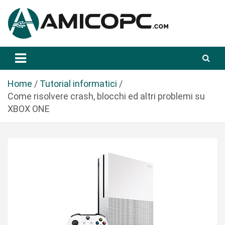
S
a
l
t
Novità Tecnologiche: Guide e News
Amicopc.com
a
a
l
Home
Tutorial informatici
c
Come risolvere crash, blocchi ed altri problemi su
o
XBOX ONE
n
t
e
n
u
t
o