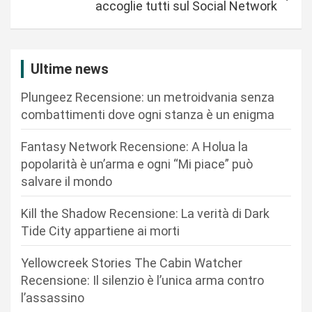
g
accoglie tutti sul Social Network
a
z
i
Ultime news
o
Plungeez Recensione: un metroidvania senza
n
combattimenti dove ogni stanza è un enigma
e
Fantasy Network Recensione: A Holua la
a
popolarità è un’arma e ogni “Mi piace” può
r
salvare il mondo
t
Kill the Shadow Recensione: La verità di Dark
i
Tide City appartiene ai morti
c
Yellowcreek Stories The Cabin Watcher
o
Recensione: Il silenzio è l’unica arma contro
l
l’assassino