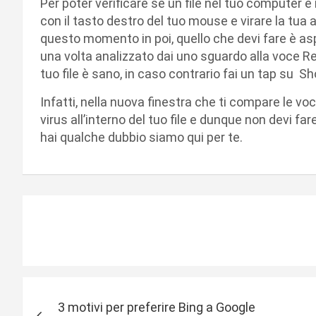
Per poter verificare se un file nel tuo computer è
con il tasto destro del tuo mouse e virare la tua 
questo momento in poi, quello che devi fare è as
una volta analizzato dai uno sguardo alla voce Resu
tuo file è sano, in caso contrario fai un tap su Sh
Infatti, nella nuova finestra che ti compare le voc
virus all’interno del tuo file e dunque non devi f
hai qualche dubbio siamo qui per te.
N
3 motivi per preferire Bing a Google