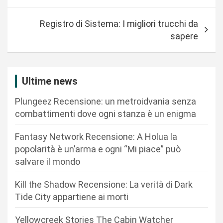
v
Registro di Sistema: I migliori trucchi da
i
sapere
g
a
z
Ultime news
i
Plungeez Recensione: un metroidvania senza
o
combattimenti dove ogni stanza è un enigma
n
Fantasy Network Recensione: A Holua la
e
popolarità è un’arma e ogni “Mi piace” può
a
salvare il mondo
r
Kill the Shadow Recensione: La verità di Dark
t
Tide City appartiene ai morti
i
c
Yellowcreek Stories The Cabin Watcher