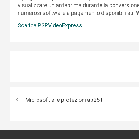
visualizzare un anteprima durante la conversione 
numerosi software a pagamento disponibili sul
Scarica PSPVideoExpress
N
Microsoft e le protezioni ap25 !
a
v
i