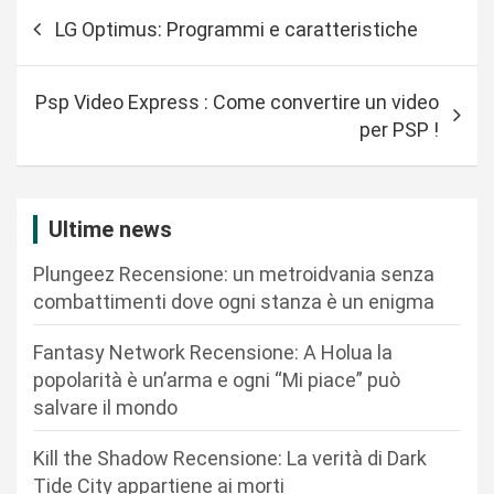
N
LG Optimus: Programmi e caratteristiche
a
v
Psp Video Express : Come convertire un video
i
per PSP !
g
a
z
Ultime news
i
Plungeez Recensione: un metroidvania senza
o
combattimenti dove ogni stanza è un enigma
n
Fantasy Network Recensione: A Holua la
e
popolarità è un’arma e ogni “Mi piace” può
a
salvare il mondo
r
Kill the Shadow Recensione: La verità di Dark
t
Tide City appartiene ai morti