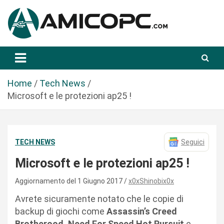
S
a
l
t
Novità Tecnologiche: Guide e News
Amicopc.com
a
a
l
Home
Tech News
c
Microsoft e le protezioni ap25 !
o
n
t
TECH NEWS
Seguici
e
n
Microsoft e le protezioni ap25 !
u
t
Aggiornamento del 1 Giugno 2017
x0xShinobix0x
o
Avrete sicuramente notato che le copie di
backup di giochi come
Assassin’s Creed
Brotherood, Need For Speed Hot Pursuit
e