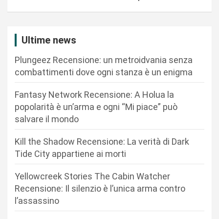
a
z
i
Ultime news
o
Plungeez Recensione: un metroidvania senza
n
combattimenti dove ogni stanza è un enigma
e
Fantasy Network Recensione: A Holua la
a
popolarità è un’arma e ogni “Mi piace” può
r
salvare il mondo
t
Kill the Shadow Recensione: La verità di Dark
i
Tide City appartiene ai morti
c
Yellowcreek Stories The Cabin Watcher
o
Recensione: Il silenzio è l’unica arma contro
l
l’assassino
i