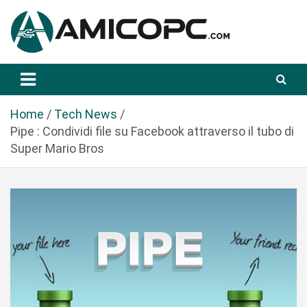
S
a
l
t
Novità Tecnologiche: Guide e News
Amicopc.com
a
a
l
Home
Tech News
c
Pipe : Condividi file su Facebook attraverso il tubo di
o
Super Mario Bros
n
t
e
n
u
t
o