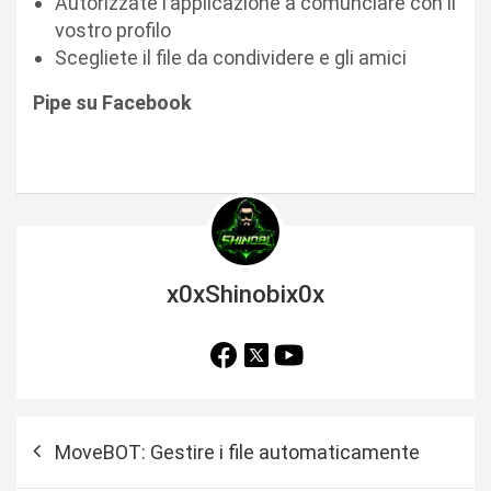
Autorizzate l’applicazione a comunciare con il
vostro profilo
Scegliete il file da condividere e gli amici
Pipe su Facebook
x0xShinobix0x
N
MoveBOT: Gestire i file automaticamente
a