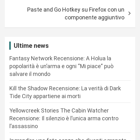
v
Paste and Go Hotkey su Firefox con un
i
componente aggiuntivo
g
a
z
Ultime news
i
Fantasy Network Recensione: A Holua la
o
popolarità è un’arma e ogni “Mi piace” può
n
salvare il mondo
e
Kill the Shadow Recensione: La verità di Dark
a
Tide City appartiene ai morti
r
Yellowcreek Stories The Cabin Watcher
t
Recensione: Il silenzio è l’unica arma contro
i
l’assassino
c