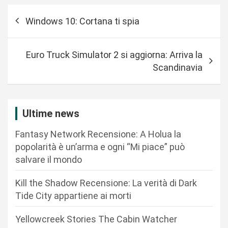
N
Windows 10: Cortana ti spia
a
v
Euro Truck Simulator 2 si aggiorna: Arriva la
i
Scandinavia
g
a
z
Ultime news
i
Fantasy Network Recensione: A Holua la
o
popolarità è un’arma e ogni “Mi piace” può
n
salvare il mondo
e
Kill the Shadow Recensione: La verità di Dark
a
Tide City appartiene ai morti
r
Yellowcreek Stories The Cabin Watcher
t