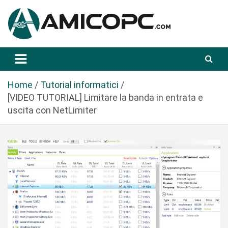
S
a
l
t
Novità Tecnologiche: Guide e News
Amicopc.com
a
a
l
Home
Tutorial informatici
c
[VIDEO TUTORIAL] Limitare la banda in entrata e
o
uscita con NetLimiter
n
t
e
n
u
t
o