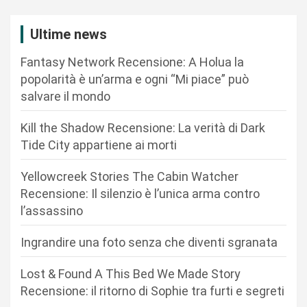
a
z
Ultime news
i
Fantasy Network Recensione: A Holua la
o
popolarità è un’arma e ogni “Mi piace” può
n
salvare il mondo
e
Kill the Shadow Recensione: La verità di Dark
a
Tide City appartiene ai morti
r
Yellowcreek Stories The Cabin Watcher
t
Recensione: Il silenzio è l’unica arma contro
i
l’assassino
c
Ingrandire una foto senza che diventi sgranata
o
l
Lost & Found A This Bed We Made Story
i
Recensione: il ritorno di Sophie tra furti e segreti