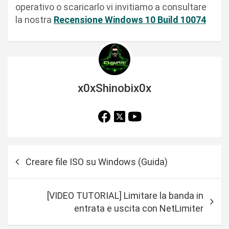
operativo o scaricarlo vi invitiamo a consultare
la nostra
Recensione Windows 10 Build 10074
x0xShinobix0x
N
Creare file ISO su Windows (Guida)
a
v
[VIDEO TUTORIAL] Limitare la banda in
i
entrata e uscita con NetLimiter
g