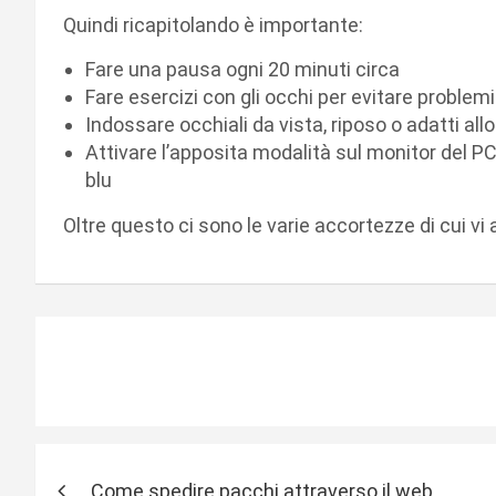
Quindi ricapitolando è importante:
Fare una pausa ogni 20 minuti circa
Fare esercizi con gli occhi per evitare problem
Indossare occhiali da vista, riposo o adatti all
Attivare l’apposita modalità sul monitor del PC
blu
Oltre questo ci sono le varie accortezze di cui v
N
Come spedire pacchi attraverso il web