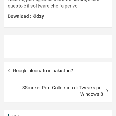
questo è il software che fa per voi.
Download : Kidzy
N
Google bloccato in pakistan?
a
v
8Smoker Pro : Collection di Tweaks per
i
Windows 8
g
a
z