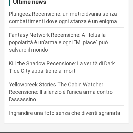
Ultime news
i
Plungeez Recensione: un metroidvania senza
o
combattimenti dove ogni stanza è un enigma
n
Fantasy Network Recensione: A Holua la
e
popolarità è un’arma e ogni “Mi piace” può
a
salvare il mondo
r
Kill the Shadow Recensione: La verità di Dark
t
Tide City appartiene ai morti
i
c
Yellowcreek Stories The Cabin Watcher
Recensione: Il silenzio è l’unica arma contro
o
l’assassino
l
i
Ingrandire una foto senza che diventi sgranata