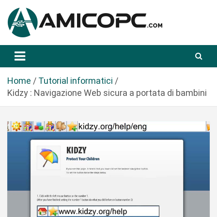
S
a
l
t
Novità Tecnologiche: Guide e News
Amicopc.com
a
a
l
Home
Tutorial informatici
c
Kidzy : Navigazione Web sicura a portata di bambini
o
n
t
e
n
u
t
o