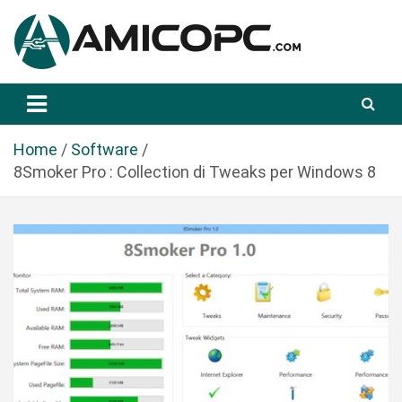
S
a
l
t
Novità Tecnologiche: Guide e News
Amicopc.com
a
a
l
Home
Software
c
8Smoker Pro : Collection di Tweaks per Windows 8
o
n
t
e
n
u
t
o