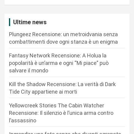
a
z
i
Ultime news
o
Plungeez Recensione: un metroidvania senza
n
combattimenti dove ogni stanza è un enigma
e
Fantasy Network Recensione: A Holua la
a
popolarità è un’arma e ogni “Mi piace” può
r
salvare il mondo
t
Kill the Shadow Recensione: La verità di Dark
i
Tide City appartiene ai morti
c
Yellowcreek Stories The Cabin Watcher
o
Recensione: Il silenzio è l’unica arma contro
l
l’assassino
i