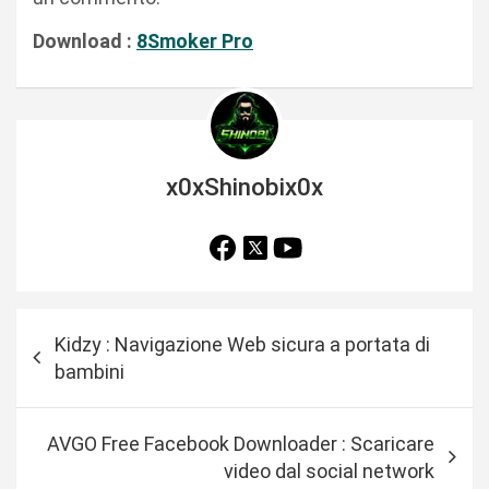
Download :
8Smoker Pro
x0xShinobix0x
N
Kidzy : Navigazione Web sicura a portata di
a
bambini
v
i
AVGO Free Facebook Downloader : Scaricare
g
video dal social network