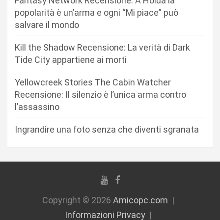
Fantasy Network Recensione: A Holua la
e
popolarità è un’arma e ogni “Mi piace” può
a
salvare il mondo
r
Kill the Shadow Recensione: La verità di Dark
t
Tide City appartiene ai morti
i
c
Yellowcreek Stories The Cabin Watcher
Recensione: Il silenzio è l’unica arma contro
o
l’assassino
l
i
Ingrandire una foto senza che diventi sgranata
Copyright © 2026
Amicopc.com
Informazioni Privacy