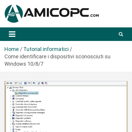
S
a
l
t
Novità Tecnologiche: Guide e News
Amicopc.com
a
a
l
Home
Tutorial informatici
c
Come identificare i dispositivi sconosciuti su
o
Windows 10/8/7
n
t
e
n
u
t
o