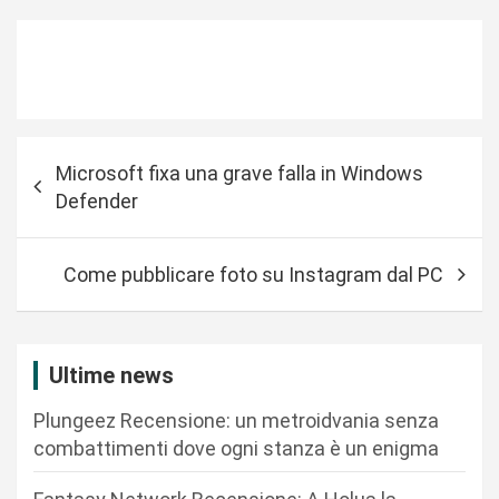
N
Microsoft fixa una grave falla in Windows
a
Defender
v
i
Come pubblicare foto su Instagram dal PC
g
a
z
Ultime news
i
Plungeez Recensione: un metroidvania senza
o
combattimenti dove ogni stanza è un enigma
n