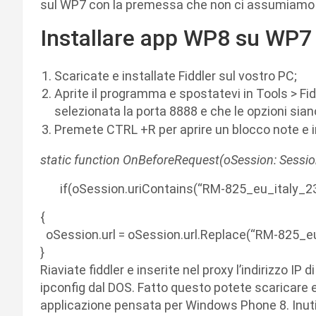
sul WP7 con la premessa che non ci assumiamo la
Installare app WP8 su WP7
Scaricate e installate Fiddler sul vostro PC;
Aprite il programma e spostatevi in Tools > Fi
selezionata la porta 8888 e che le opzioni siano
Premete CTRL +R per aprire un blocco note e i
static function OnBeforeRequest(oSession: Sessio
if(oSession.uriContains(“RM-825_eu_italy_23
{
oSession.url = oSession.url.Replace(“RM-825_e
}
Riaviate fiddler e inserite nel proxy l’indirizzo IP
ipconfig dal DOS. Fatto questo potete scaricare 
applicazione pensata per Windows Phone 8. Inuti