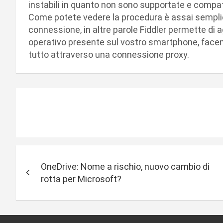
instabili in quanto non sono supportate e compati
Come potete vedere la procedura è assai semplic
connessione, in altre parole Fiddler permette di a
operativo presente sul vostro smartphone, facend
tutto attraverso una connessione proxy.
N
OneDrive: Nome a rischio, nuovo cambio di
a
rotta per Microsoft?
v
i