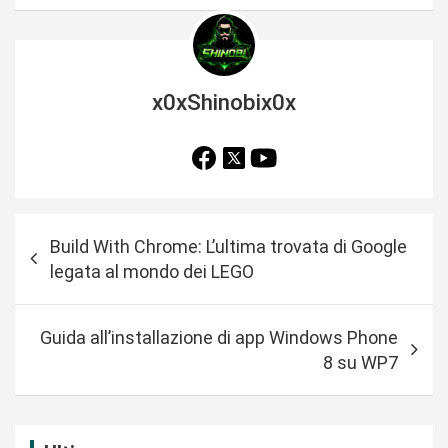
x0xShinobix0x
N
Build With Chrome: L’ultima trovata di Google
a
legata al mondo dei LEGO
v
i
Guida all’installazione di app Windows Phone
g
8 su WP7
a
z