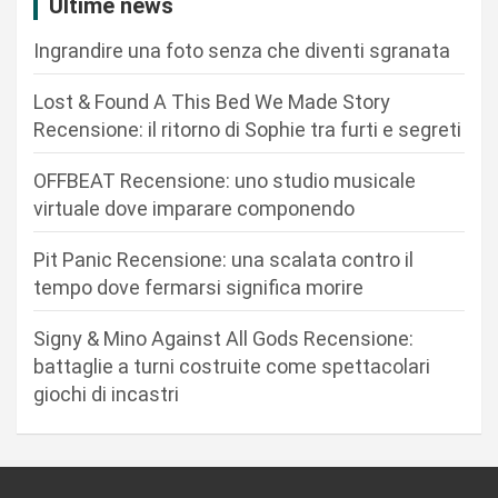
i
Ultime news
o
Ingrandire una foto senza che diventi sgranata
n
Lost & Found A This Bed We Made Story
e
Recensione: il ritorno di Sophie tra furti e segreti
a
r
OFFBEAT Recensione: uno studio musicale
virtuale dove imparare componendo
t
i
Pit Panic Recensione: una scalata contro il
c
tempo dove fermarsi significa morire
o
Signy & Mino Against All Gods Recensione:
l
battaglie a turni costruite come spettacolari
i
giochi di incastri