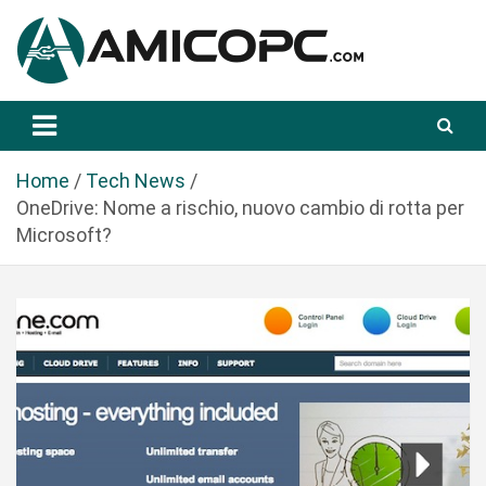
S
a
l
t
Novità Tecnologiche: Guide e News
Amicopc.com
a
a
l
Home
Tech News
c
OneDrive: Nome a rischio, nuovo cambio di rotta per
o
Microsoft?
n
t
e
n
u
t
o