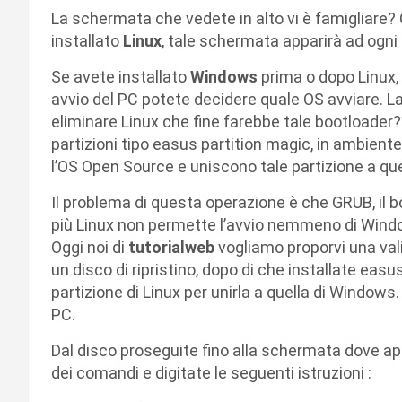
La schermata che vedete in alto vi è famigliare? 
installato
Linux
, tale schermata apparirà ad ogni 
Se avete installato
Windows
prima o dopo Linux, 
avvio del PC potete decidere quale OS avviare. 
eliminare Linux che fine farebbe tale bootloader?
partizioni tipo easus partition magic, in ambient
l’OS Open Source e uniscono tale partizione a qu
Il problema di questa operazione è che GRUB, il b
più Linux non permette l’avvio nemmeno di Wind
Oggi noi di
tutorialweb
vogliamo proporvi una val
un disco di ripristino, dopo di che installate eas
partizione di Linux per unirla a quella di Windows. In
PC.
Dal disco proseguite fino alla schermata dove ap
dei comandi e digitate le seguenti istruzioni :