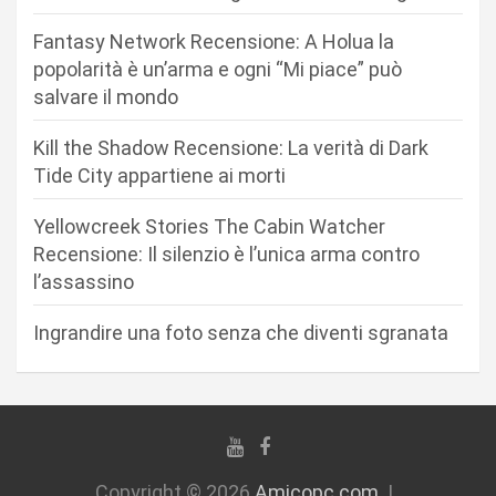
n
Fantasy Network Recensione: A Holua la
e
popolarità è un’arma e ogni “Mi piace” può
a
salvare il mondo
r
Kill the Shadow Recensione: La verità di Dark
t
Tide City appartiene ai morti
i
c
Yellowcreek Stories The Cabin Watcher
Recensione: Il silenzio è l’unica arma contro
o
l’assassino
l
i
Ingrandire una foto senza che diventi sgranata
Copyright © 2026
Amicopc.com