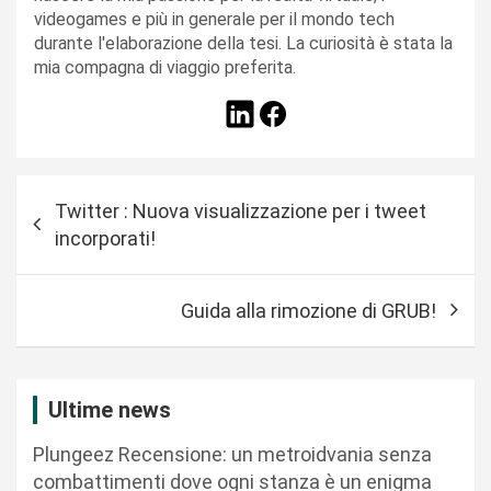
videogames e più in generale per il mondo tech
durante l'elaborazione della tesi. La curiosità è stata la
mia compagna di viaggio preferita.
N
Twitter : Nuova visualizzazione per i tweet
a
incorporati!
v
i
Guida alla rimozione di GRUB!
g
a
z
Ultime news
i
Plungeez Recensione: un metroidvania senza
o
combattimenti dove ogni stanza è un enigma