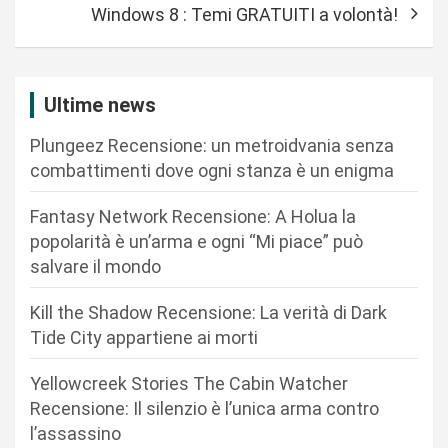
Windows 8 : Temi GRATUITI a volontà!
i
g
a
Ultime news
z
Plungeez Recensione: un metroidvania senza
i
combattimenti dove ogni stanza è un enigma
o
n
Fantasy Network Recensione: A Holua la
popolarità è un’arma e ogni “Mi piace” può
e
salvare il mondo
a
r
Kill the Shadow Recensione: La verità di Dark
Tide City appartiene ai morti
t
i
Yellowcreek Stories The Cabin Watcher
c
Recensione: Il silenzio è l’unica arma contro
l’assassino
o