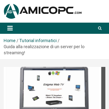
S
a
l
t
Novità Tecnologiche: Guide e News
Amicopc.com
a
a
l
Home
Tutorial informatici
c
Guida alla realizzazione di un server per lo
o
streaming!
n
t
e
n
u
t
o