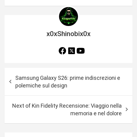
x0xShinobix0x
N
Samsung Galaxy S26: prime indiscrezioni e
a
polemiche sul design
v
i
Next of Kin Fidelity Recensione: Viaggio nella
g
memoria e nel dolore
a
z