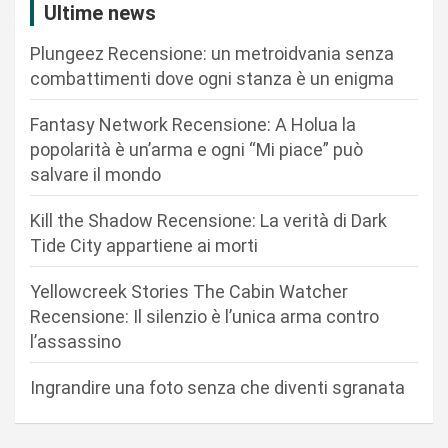
i
Ultime news
o
Plungeez Recensione: un metroidvania senza
n
combattimenti dove ogni stanza è un enigma
e
Fantasy Network Recensione: A Holua la
a
popolarità è un’arma e ogni “Mi piace” può
r
salvare il mondo
t
Kill the Shadow Recensione: La verità di Dark
i
Tide City appartiene ai morti
c
Yellowcreek Stories The Cabin Watcher
o
Recensione: Il silenzio è l’unica arma contro
l
l’assassino
i
Ingrandire una foto senza che diventi sgranata