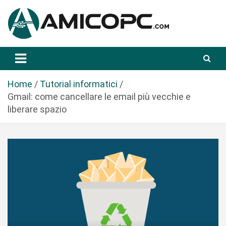
S
a
l
t
Novità Tecnologiche: Guide e News
Amicopc.com
a
a
l
Home
Tutorial informatici
c
Gmail: come cancellare le email più vecchie e
o
liberare spazio
n
t
e
n
u
t
o