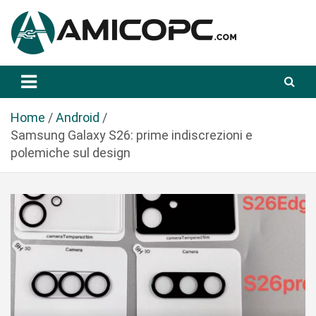
S
a
l
t
Novità Tecnologiche: Guide e News
Amicopc.com
a
a
l
Home
Android
c
Samsung Galaxy S26: prime indiscrezioni e
o
polemiche sul design
n
t
e
n
u
t
o