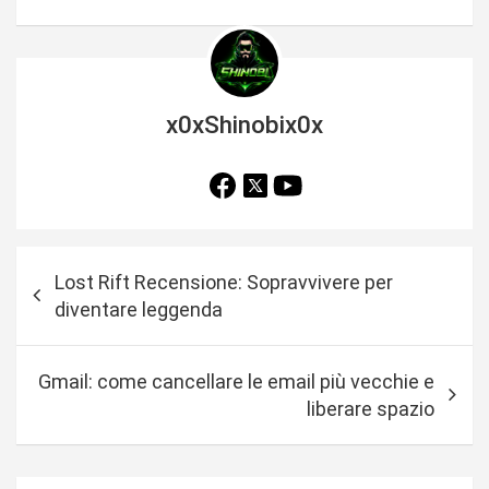
x0xShinobix0x
N
Lost Rift Recensione: Sopravvivere per
a
diventare leggenda
v
i
Gmail: come cancellare le email più vecchie e
g
liberare spazio
a
z