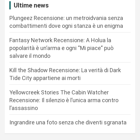
i
Ultime news
o
Plungeez Recensione: un metroidvania senza
n
combattimenti dove ogni stanza è un enigma
e
Fantasy Network Recensione: A Holua la
a
popolarità è un’arma e ogni “Mi piace” può
r
salvare il mondo
t
Kill the Shadow Recensione: La verità di Dark
i
Tide City appartiene ai morti
c
Yellowcreek Stories The Cabin Watcher
o
Recensione: Il silenzio è l’unica arma contro
l
l’assassino
i
Ingrandire una foto senza che diventi sgranata