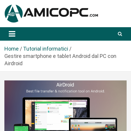
S
a
l
t
Novità Tecnologiche: Guide e News
Amicopc.com
a
a
l
Home
Tutorial informatici
c
Gestire smartphone e tablet Android dal PC con
o
Airdroid
n
t
e
n
u
t
o