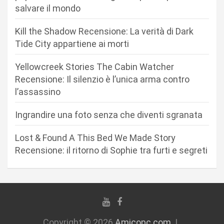
n
salvare il mondo
e
Kill the Shadow Recensione: La verità di Dark
a
Tide City appartiene ai morti
r
Yellowcreek Stories The Cabin Watcher
t
Recensione: Il silenzio è l’unica arma contro
i
l’assassino
c
Ingrandire una foto senza che diventi sgranata
o
l
Lost & Found A This Bed We Made Story
i
Recensione: il ritorno di Sophie tra furti e segreti
Copyright © 2026
Amicopc.com