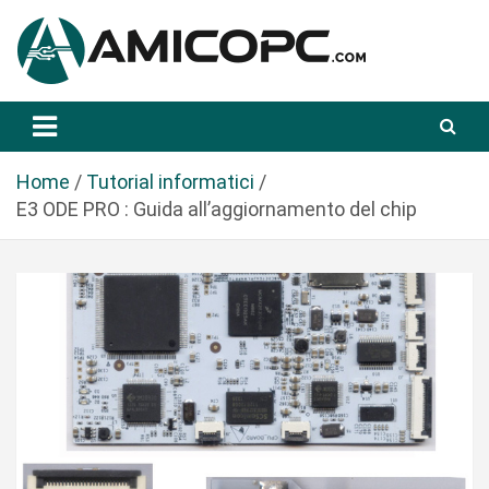
S
a
l
t
Novità Tecnologiche: Guide e News
Amicopc.com
a
a
l
Home
Tutorial informatici
c
E3 ODE PRO : Guida all’aggiornamento del chip
o
n
t
e
n
u
t
o