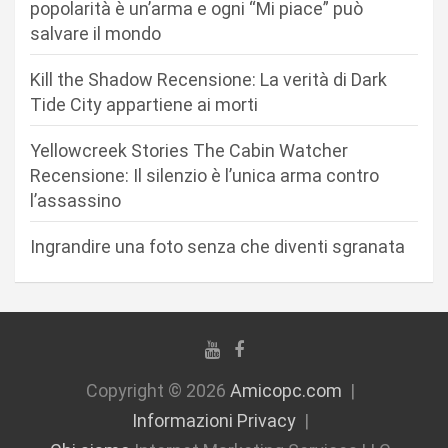
a
popolarità è un’arma e ogni “Mi piace” può
r
salvare il mondo
t
Kill the Shadow Recensione: La verità di Dark
i
Tide City appartiene ai morti
c
Yellowcreek Stories The Cabin Watcher
o
Recensione: Il silenzio è l’unica arma contro
l
l’assassino
i
Ingrandire una foto senza che diventi sgranata
Copyright © 2026
Amicopc.com
Informazioni Privacy