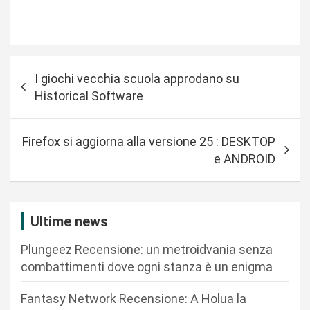
N
I giochi vecchia scuola approdano su
a
Historical Software
v
i
Firefox si aggiorna alla versione 25 : DESKTOP
g
e ANDROID
a
z
i
Ultime news
o
Plungeez Recensione: un metroidvania senza
n
combattimenti dove ogni stanza è un enigma
e
Fantasy Network Recensione: A Holua la