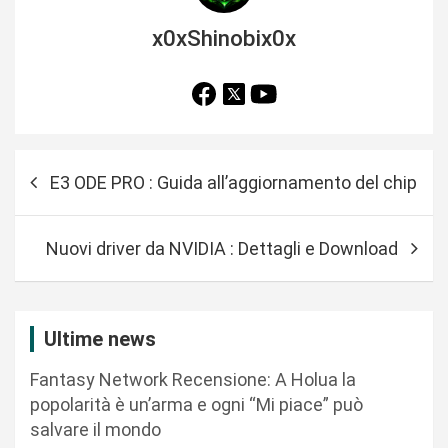
x0xShinobix0x
N
E3 ODE PRO : Guida all’aggiornamento del chip
a
v
Nuovi driver da NVIDIA : Dettagli e Download
i
g
a
Ultime news
z
Fantasy Network Recensione: A Holua la
i
popolarità è un’arma e ogni “Mi piace” può
o
salvare il mondo