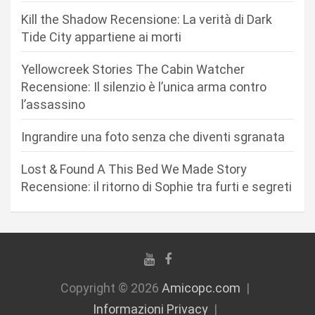
n
Kill the Shadow Recensione: La verità di Dark
e
Tide City appartiene ai morti
a
r
Yellowcreek Stories The Cabin Watcher
Recensione: Il silenzio è l’unica arma contro
t
l’assassino
i
c
Ingrandire una foto senza che diventi sgranata
o
Lost & Found A This Bed We Made Story
l
Recensione: il ritorno di Sophie tra furti e segreti
i
Copyright © 2026
Amicopc.com
Informazioni Privacy