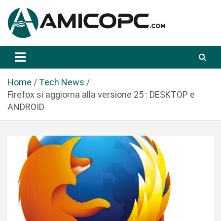
S
a
l
t
Novità Tecnologiche: Guide e News
Amicopc.com
a
a
l
Home
Tech News
c
Firefox si aggiorna alla versione 25 : DESKTOP e
o
ANDROID
n
t
e
n
u
t
o