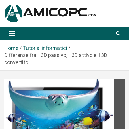
S
a
l
t
Novità Tecnologiche: Guide e News
Amicopc.com
a
a
l
Home
Tutorial informatici
c
Differenze fra il 3D passivo, il 3D attivo e il 3D
o
convertito!
n
t
e
n
u
t
o