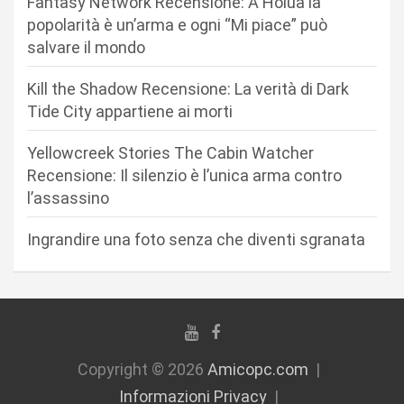
n
Fantasy Network Recensione: A Holua la
popolarità è un’arma e ogni “Mi piace” può
e
salvare il mondo
a
r
Kill the Shadow Recensione: La verità di Dark
Tide City appartiene ai morti
t
i
Yellowcreek Stories The Cabin Watcher
c
Recensione: Il silenzio è l’unica arma contro
l’assassino
o
l
Ingrandire una foto senza che diventi sgranata
i
Copyright © 2026
Amicopc.com
Informazioni Privacy