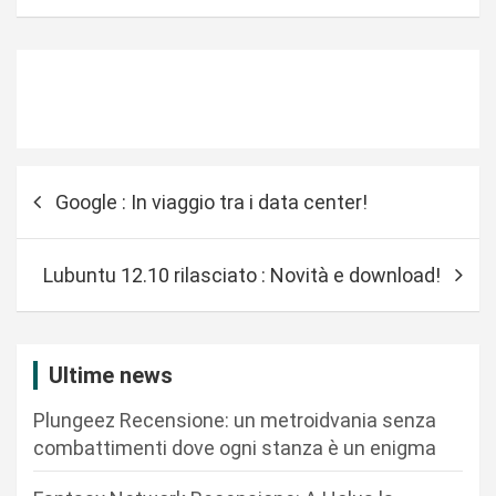
N
Google : In viaggio tra i data center!
a
v
Lubuntu 12.10 rilasciato : Novità e download!
i
g
a
Ultime news
z
Plungeez Recensione: un metroidvania senza
i
combattimenti dove ogni stanza è un enigma
o