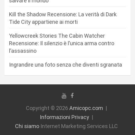
r
salvare il mondo
t
Kill the Shadow Recensione: La verità di Dark
i
Tide City appartiene ai morti
c
Yellowcreek Stories The Cabin Watcher
o
Recensione: Il silenzio è l’unica arma contro
l
l’assassino
i
Ingrandire una foto senza che diventi sgranata
Copyright © 2026
Amicopc.com
Informazioni Privacy
Chi siamo
Internet Marketing Services LLC