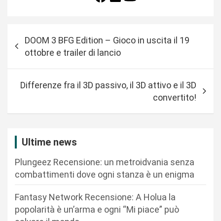
N
DOOM 3 BFG Edition – Gioco in uscita il 19
a
ottobre e trailer di lancio
v
i
Differenze fra il 3D passivo, il 3D attivo e il 3D
g
convertito!
a
z
i
Ultime news
o
Plungeez Recensione: un metroidvania senza
n
combattimenti dove ogni stanza è un enigma
e
Fantasy Network Recensione: A Holua la
a
popolarità è un’arma e ogni “Mi piace” può