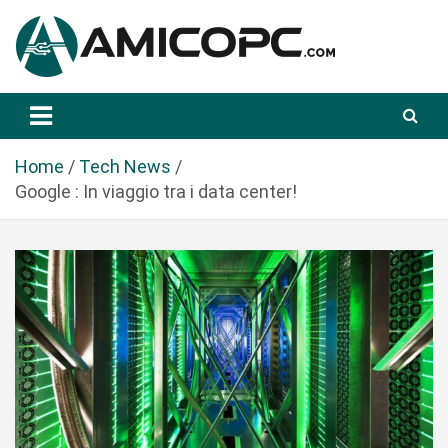
S
a
l
t
Novità Tecnologiche: Guide e News
Amicopc.com
a
a
l
Home
Tech News
c
Google : In viaggio tra i data center!
o
n
t
e
n
u
t
o