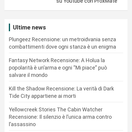
su Youtube con ProxMate
a
z
i
Ultime news
o
Plungeez Recensione: un metroidvania senza
n
combattimenti dove ogni stanza è un enigma
e
Fantasy Network Recensione: A Holua la
a
popolarità è un’arma e ogni “Mi piace” può
r
salvare il mondo
t
Kill the Shadow Recensione: La verità di Dark
i
Tide City appartiene ai morti
c
Yellowcreek Stories The Cabin Watcher
o
Recensione: Il silenzio è l’unica arma contro
l
l’assassino
i