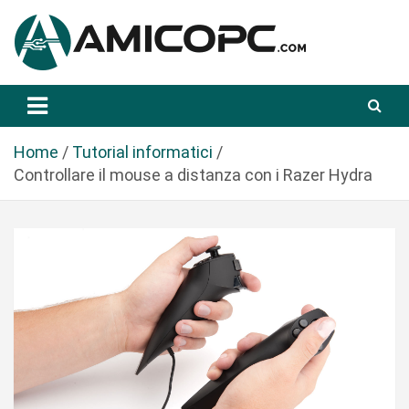
S
a
l
t
Novità Tecnologiche: Guide e News
Amicopc.com
a
a
l
Home
Tutorial informatici
c
Controllare il mouse a distanza con i Razer Hydra
o
n
t
e
n
u
t
o