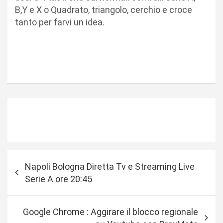
B,Y e X o Quadrato, triangolo, cerchio e croce
tanto per farvi un idea.
N
Napoli Bologna Diretta Tv e Streaming Live
a
Serie A ore 20:45
v
i
Google Chrome : Aggirare il blocco regionale
g