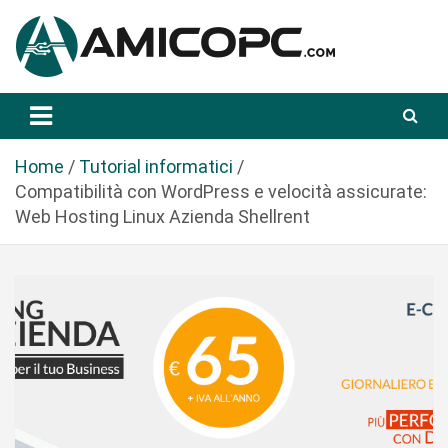
S
a
l
t
Novità Tecnologiche: Guide e News
Amicopc.com
a
a
l
Home
Tutorial informatici
c
Compatibilità con WordPress e velocità assicurate:
o
Web Hosting Linux Azienda Shellrent
n
t
e
n
u
t
o