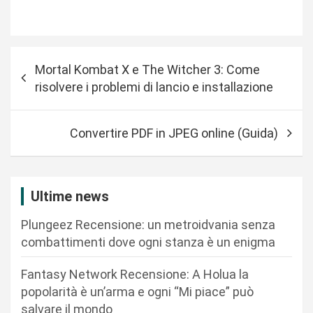
N
Mortal Kombat X e The Witcher 3: Come
a
risolvere i problemi di lancio e installazione
v
i
Convertire PDF in JPEG online (Guida)
g
a
z
Ultime news
i
Plungeez Recensione: un metroidvania senza
o
combattimenti dove ogni stanza è un enigma
n
Fantasy Network Recensione: A Holua la
e
popolarità è un’arma e ogni “Mi piace” può
a
salvare il mondo