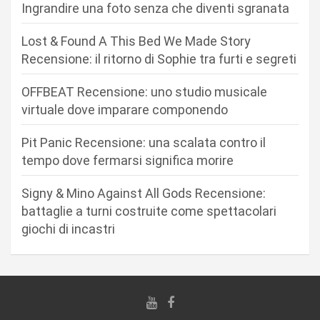
Ingrandire una foto senza che diventi sgranata
i
o
Lost & Found A This Bed We Made Story
n
Recensione: il ritorno di Sophie tra furti e segreti
e
OFFBEAT Recensione: uno studio musicale
a
virtuale dove imparare componendo
r
Pit Panic Recensione: una scalata contro il
t
tempo dove fermarsi significa morire
i
Signy & Mino Against All Gods Recensione:
c
battaglie a turni costruite come spettacolari
o
giochi di incastri
l
i