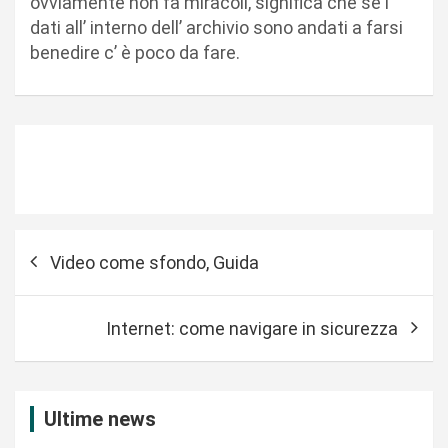
ovviamente non fa miracoli, significa che se i
dati all’ interno dell’ archivio sono andati a farsi
benedire c’ è poco da fare.
N
Video come sfondo, Guida
a
v
Internet: come navigare in sicurezza
i
g
a
Ultime news
z