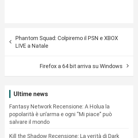
N
Phantom Squad: Colpiremo il PSN e XBOX
a
LIVE a Natale
v
i
Firefox a 64 bit arriva su Windows
g
a
z
Ultime news
i
Fantasy Network Recensione: A Holua la
o
popolarità è un’arma e ogni “Mi piace” può
n
salvare il mondo
e
Kill the Shadow Recensione: La verità di Dark