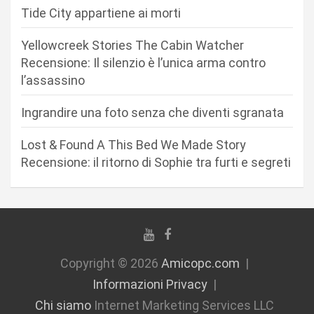
a
Tide City appartiene ai morti
r
Yellowcreek Stories The Cabin Watcher
t
Recensione: Il silenzio è l’unica arma contro
i
l’assassino
c
Ingrandire una foto senza che diventi sgranata
o
l
Lost & Found A This Bed We Made Story
i
Recensione: il ritorno di Sophie tra furti e segreti
Copyright © 2026
Amicopc.com
Informazioni Privacy
Chi siamo
Internet Marketing Services LLC