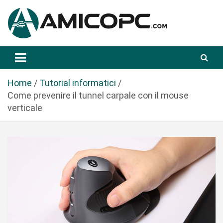
S
a
l
t
Novità Tecnologiche: Guide e News
Amicopc.com
a
a
l
Home
Tutorial informatici
c
Come prevenire il tunnel carpale con il mouse
o
verticale
n
t
e
n
u
t
o