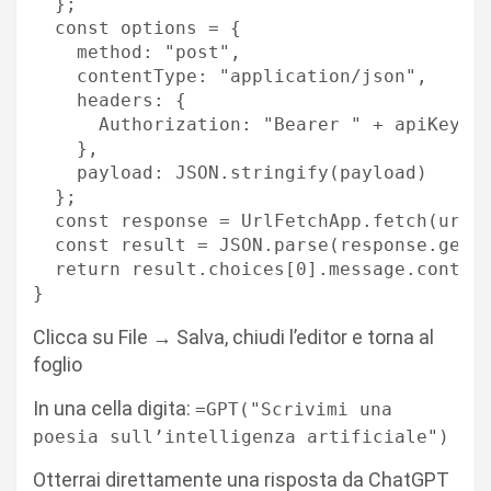
  };

  const options = {

    method: "post",

    contentType: "application/json",

    headers: {

      Authorization: "Bearer " + apiKey

    },

    payload: JSON.stringify(payload)

  };

  const response = UrlFetchApp.fetch(url, 
  const result = JSON.parse(response.getCo
  return result.choices[0].message.content
Clicca su File → Salva, chiudi l’editor e torna al
foglio
In una cella digita:
=GPT("Scrivimi una
poesia sull’intelligenza artificiale")
Otterrai direttamente una risposta da ChatGPT