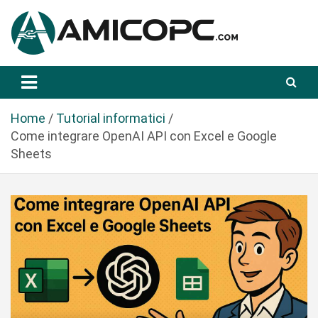
S
a
l
t
Novità Tecnologiche: Guide e News
Amicopc.com
a
a
l
Home
Tutorial informatici
c
Come integrare OpenAI API con Excel e Google
o
Sheets
n
t
e
n
u
t
o