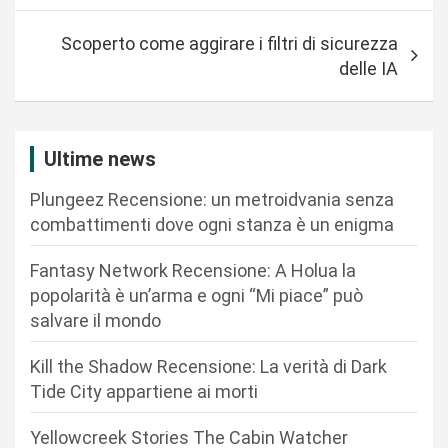
i
Scoperto come aggirare i filtri di sicurezza
g
delle IA
a
z
i
Ultime news
o
Plungeez Recensione: un metroidvania senza
n
combattimenti dove ogni stanza è un enigma
e
Fantasy Network Recensione: A Holua la
a
popolarità è un’arma e ogni “Mi piace” può
r
salvare il mondo
t
Kill the Shadow Recensione: La verità di Dark
i
Tide City appartiene ai morti
c
Yellowcreek Stories The Cabin Watcher
o