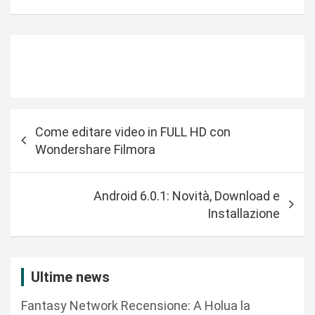
N
Come editare video in FULL HD con
a
Wondershare Filmora
v
i
Android 6.0.1: Novità, Download e
g
Installazione
a
z
i
Ultime news
o
Fantasy Network Recensione: A Holua la