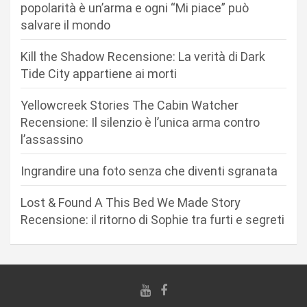
n
popolarità è un’arma e ogni “Mi piace” può
salvare il mondo
e
a
Kill the Shadow Recensione: La verità di Dark
r
Tide City appartiene ai morti
t
Yellowcreek Stories The Cabin Watcher
i
Recensione: Il silenzio è l’unica arma contro
c
l’assassino
o
Ingrandire una foto senza che diventi sgranata
l
i
Lost & Found A This Bed We Made Story
Recensione: il ritorno di Sophie tra furti e segreti