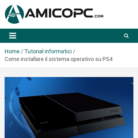
S
a
l
t
Novità Tecnologiche: Guide e News
Amicopc.com
a
a
l
Home
Tutorial informatici
c
Come installare il sistema operativo su PS4
o
n
t
e
n
u
t
o