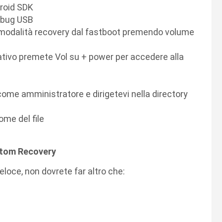
droid SDK
ebug USB
n modalità recovery dal fastboot premendo volume
ivo premete Vol su + power per accedere alla
come amministratore e dirigetevi nella directory
ome del file
ustom Recovery
eloce, non dovrete far altro che: