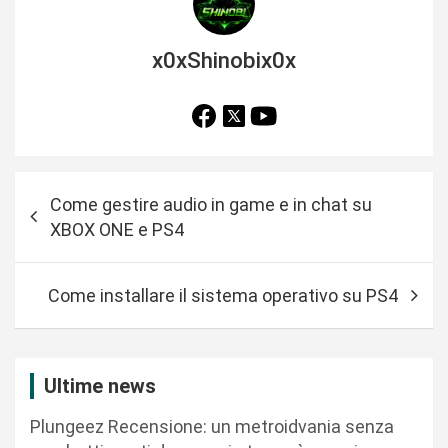
x0xShinobix0x
N
Come gestire audio in game e in chat su
a
XBOX ONE e PS4
v
i
Come installare il sistema operativo su PS4
g
a
z
Ultime news
i
Plungeez Recensione: un metroidvania senza
o