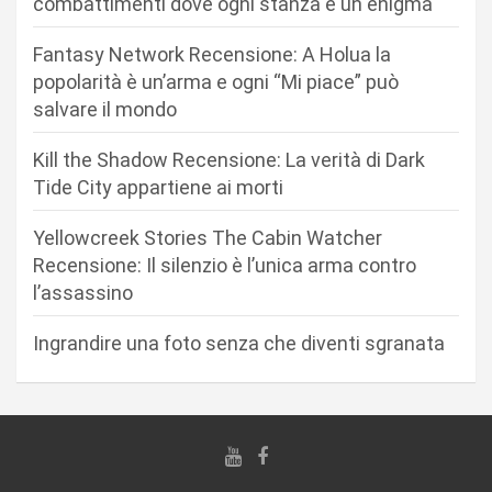
combattimenti dove ogni stanza è un enigma
n
Fantasy Network Recensione: A Holua la
e
popolarità è un’arma e ogni “Mi piace” può
a
salvare il mondo
r
Kill the Shadow Recensione: La verità di Dark
t
Tide City appartiene ai morti
i
c
Yellowcreek Stories The Cabin Watcher
Recensione: Il silenzio è l’unica arma contro
o
l’assassino
l
i
Ingrandire una foto senza che diventi sgranata