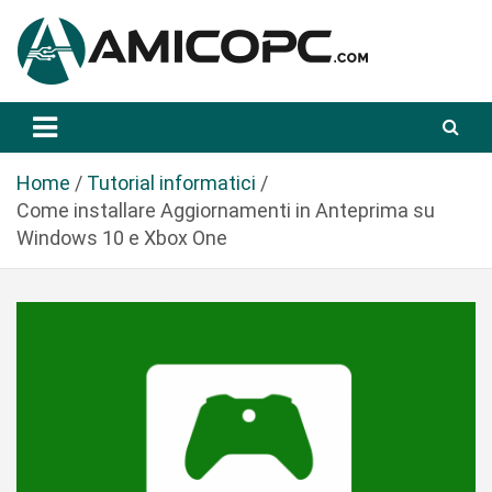
S
a
l
t
Novità Tecnologiche: Guide e News
Amicopc.com
a
a
l
Home
Tutorial informatici
c
Come installare Aggiornamenti in Anteprima su
o
Windows 10 e Xbox One
n
t
e
n
u
t
o