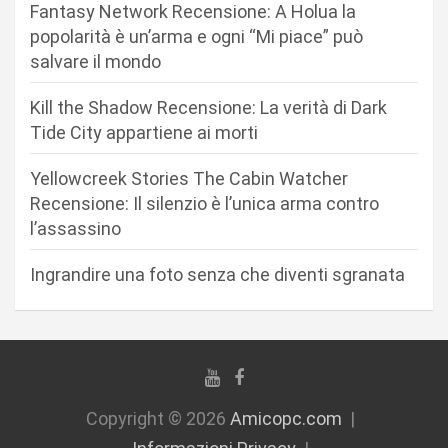
Fantasy Network Recensione: A Holua la
e
popolarità è un’arma e ogni “Mi piace” può
a
salvare il mondo
r
Kill the Shadow Recensione: La verità di Dark
t
Tide City appartiene ai morti
i
c
Yellowcreek Stories The Cabin Watcher
Recensione: Il silenzio è l’unica arma contro
o
l’assassino
l
i
Ingrandire una foto senza che diventi sgranata
Copyright © 2026
Amicopc.com