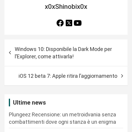
x0xShinobix0x
N
Windows 10: Disponibile la Dark Mode per
a
l’Explorer, come attivarla!
v
i
iOS 12 beta 7: Apple ritira l’aggiornamento
g
a
z
Ultime news
i
Plungeez Recensione: un metroidvania senza
o
combattimenti dove ogni stanza è un enigma
n