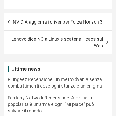
N
NVIDIA aggiorna i driver per Forza Horizon 3
a
v
Lenovo dice NO a Linux e scatena il caos sul
i
Web
g
a
z
Ultime news
i
Plungeez Recensione: un metroidvania senza
o
combattimenti dove ogni stanza è un enigma
n
Fantasy Network Recensione: A Holua la
e
popolarità è un’arma e ogni “Mi piace” può
a
salvare il mondo