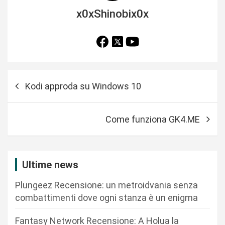
x0xShinobix0x
N
Kodi approda su Windows 10
a
v
Come funziona GK4.ME
i
g
a
Ultime news
z
Plungeez Recensione: un metroidvania senza
i
combattimenti dove ogni stanza è un enigma
o
n
Fantasy Network Recensione: A Holua la