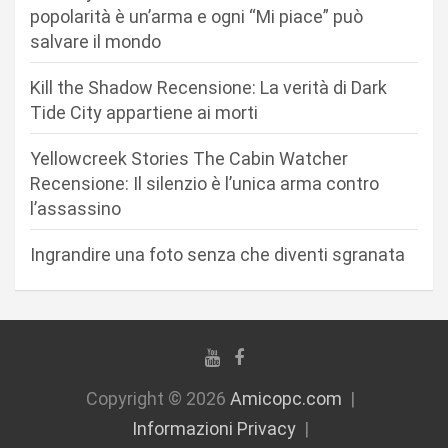
popolarità è un’arma e ogni “Mi piace” può
e
salvare il mondo
a
r
Kill the Shadow Recensione: La verità di Dark
Tide City appartiene ai morti
t
i
Yellowcreek Stories The Cabin Watcher
c
Recensione: Il silenzio è l’unica arma contro
l’assassino
o
l
Ingrandire una foto senza che diventi sgranata
i
Copyright © 2026
Amicopc.com
Informazioni Privacy