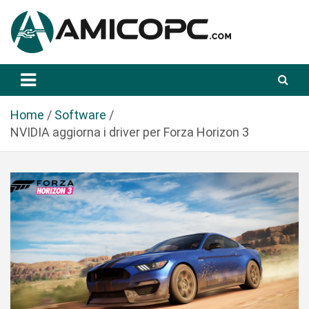
S
a
l
t
Novità Tecnologiche: Guide e News
Amicopc.com
a
a
l
Home
Software
c
NVIDIA aggiorna i driver per Forza Horizon 3
o
n
t
e
n
u
t
o