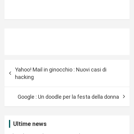
N
Yahoo! Mail in ginocchio : Nuovi casi di
a
hacking
v
i
Google : Un doodle per la festa della donna
g
a
z
Ultime news
i