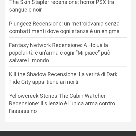
The Skin Stapler recensione: horror PSX tra
o
sangue e noir
n
Plungeez Recensione: un metroidvania senza
e
combattimenti dove ogni stanza è un enigma
a
r
Fantasy Network Recensione: A Holua la
popolarità è un’arma e ogni “Mi piace” può
t
salvare il mondo
i
c
Kill the Shadow Recensione: La verità di Dark
Tide City appartiene ai morti
o
l
Yellowcreek Stories The Cabin Watcher
i
Recensione: Il silenzio è l’unica arma contro
l’assassino