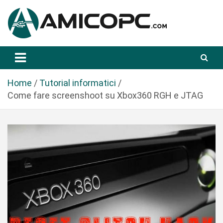
S
a
l
t
Novità Tecnologiche: Guide e News
Amicopc.com
a
a
l
Home
Tutorial informatici
c
Come fare screenshoot su Xbox360 RGH e JTAG
o
n
t
e
n
u
t
o