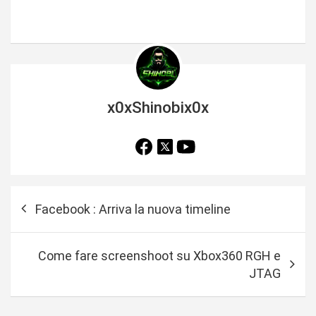
x0xShinobix0x
N
Facebook : Arriva la nuova timeline
a
v
Come fare screenshoot su Xbox360 RGH e
i
JTAG
g
a