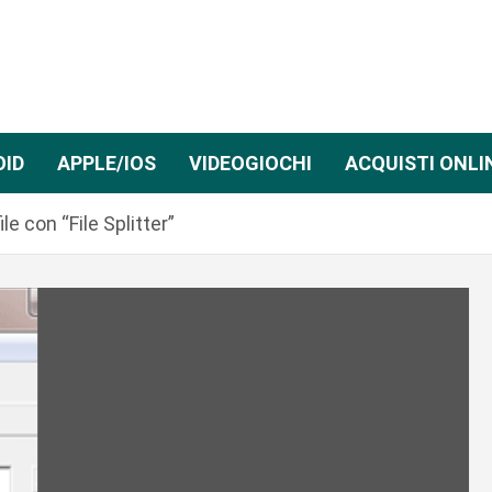
OID
APPLE/IOS
VIDEOGIOCHI
ACQUISTI ONLI
le con “File Splitter”