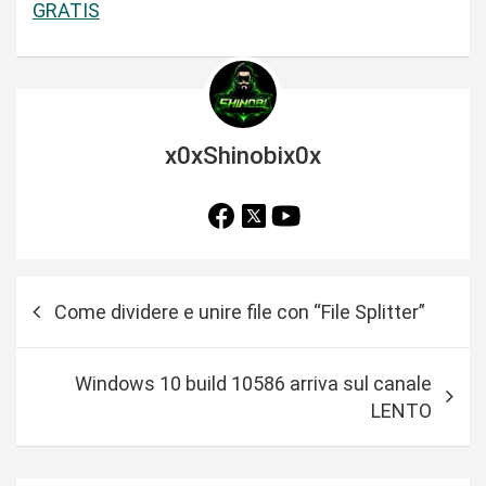
GRATIS
x0xShinobix0x
N
Come dividere e unire file con “File Splitter”
a
v
Windows 10 build 10586 arriva sul canale
i
LENTO
g
a