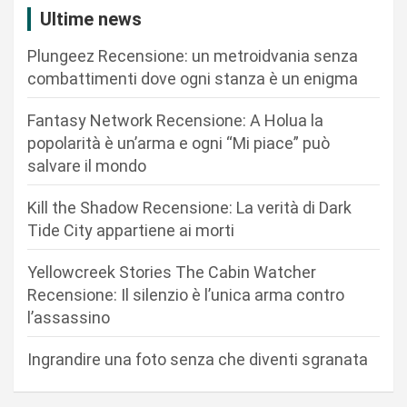
z
Ultime news
i
Plungeez Recensione: un metroidvania senza
o
combattimenti dove ogni stanza è un enigma
n
Fantasy Network Recensione: A Holua la
e
popolarità è un’arma e ogni “Mi piace” può
a
salvare il mondo
r
Kill the Shadow Recensione: La verità di Dark
t
Tide City appartiene ai morti
i
c
Yellowcreek Stories The Cabin Watcher
Recensione: Il silenzio è l’unica arma contro
o
l’assassino
l
i
Ingrandire una foto senza che diventi sgranata