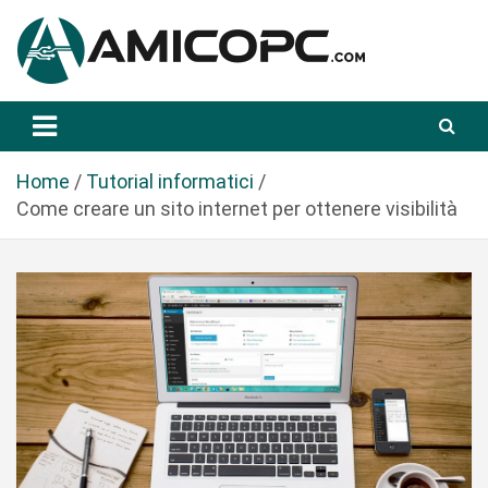
S
a
l
t
Novità Tecnologiche: Guide e News
Amicopc.com
a
a
l
Home
Tutorial informatici
c
Come creare un sito internet per ottenere visibilità
o
n
t
e
n
u
t
o