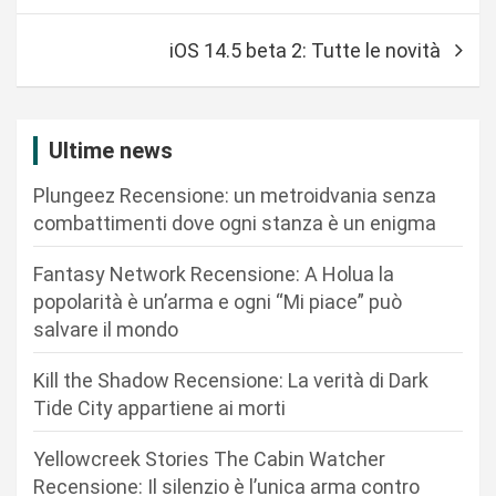
v
iOS 14.5 beta 2: Tutte le novità
i
g
a
Ultime news
z
Plungeez Recensione: un metroidvania senza
i
combattimenti dove ogni stanza è un enigma
o
n
Fantasy Network Recensione: A Holua la
popolarità è un’arma e ogni “Mi piace” può
e
salvare il mondo
a
r
Kill the Shadow Recensione: La verità di Dark
Tide City appartiene ai morti
t
i
Yellowcreek Stories The Cabin Watcher
c
Recensione: Il silenzio è l’unica arma contro