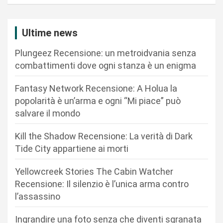
a
z
Ultime news
i
Plungeez Recensione: un metroidvania senza
o
combattimenti dove ogni stanza è un enigma
n
Fantasy Network Recensione: A Holua la
e
popolarità è un’arma e ogni “Mi piace” può
a
salvare il mondo
r
Kill the Shadow Recensione: La verità di Dark
t
Tide City appartiene ai morti
i
c
Yellowcreek Stories The Cabin Watcher
Recensione: Il silenzio è l’unica arma contro
o
l’assassino
l
i
Ingrandire una foto senza che diventi sgranata