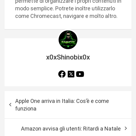
permette di organizzare i propri contenuti in
modo semplice. Potrete inoltre utilizzarlo
come Chromecast, navigare e molto altro.
x0xShinobix0x
N
Apple One arriva in Italia: Cos’è e come
a
funziona
v
i
Amazon avvisa gli utenti: Ritardi a Natale
g