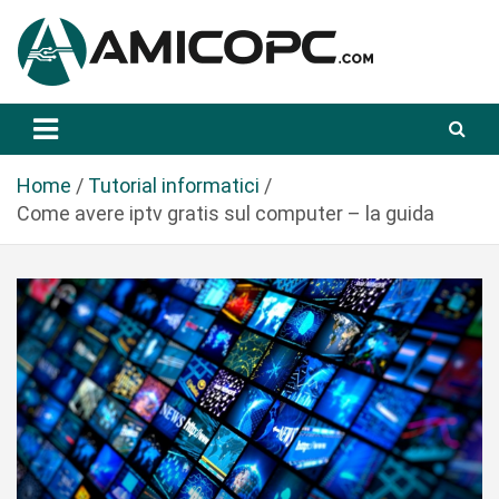
S
a
l
t
Novità Tecnologiche: Guide e News
Amicopc.com
a
a
l
Home
Tutorial informatici
c
Come avere iptv gratis sul computer – la guida
o
n
t
e
n
u
t
o