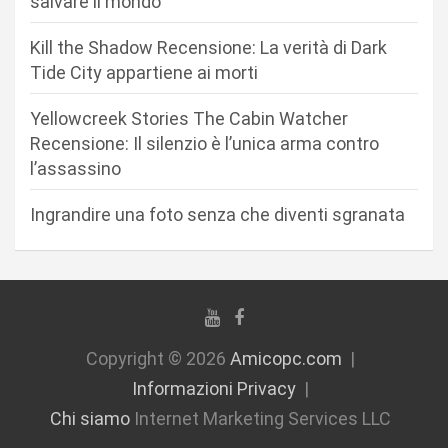
salvare il mondo
r
Kill the Shadow Recensione: La verità di Dark
t
Tide City appartiene ai morti
i
c
Yellowcreek Stories The Cabin Watcher
Recensione: Il silenzio è l’unica arma contro
o
l’assassino
l
i
Ingrandire una foto senza che diventi sgranata
Copyright © 2026
Amicopc.com
Informazioni Privacy
Chi siamo
Internet Marketing Services LLC