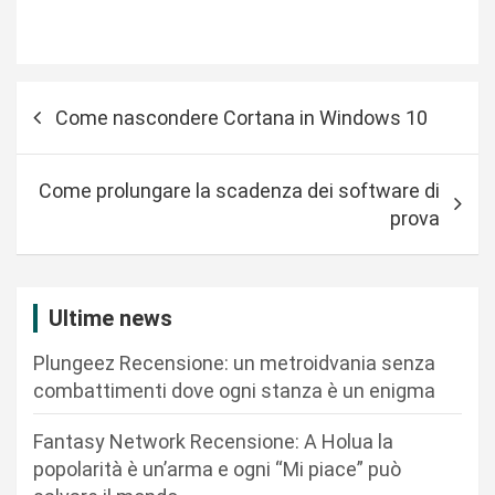
N
Come nascondere Cortana in Windows 10
a
v
Come prolungare la scadenza dei software di
i
prova
g
a
z
Ultime news
i
Plungeez Recensione: un metroidvania senza
o
combattimenti dove ogni stanza è un enigma
n
Fantasy Network Recensione: A Holua la
e
popolarità è un’arma e ogni “Mi piace” può
a