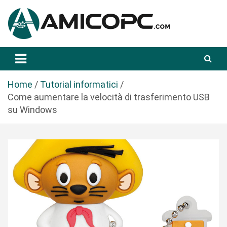
S
a
l
t
Novità Tecnologiche: Guide e News
Amicopc.com
a
a
l
Home
Tutorial informatici
c
Come aumentare la velocità di trasferimento USB
o
su Windows
n
t
e
n
u
t
o