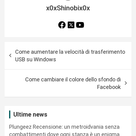
x0xShinobix0x
N
Come aumentare la velocità di trasferimento
a
USB su Windows
v
i
Come cambiare il colore dello sfondo di
g
Facebook
a
z
i
Ultime news
o
Plungeez Recensione: un metroidvania senza
n
combattimenti dove ogni stanza è un enigma