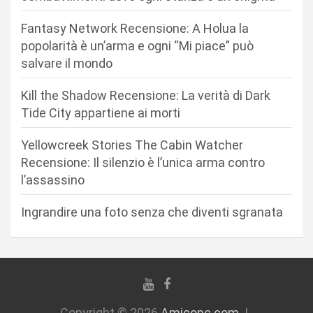
e
Fantasy Network Recensione: A Holua la
a
popolarità è un’arma e ogni “Mi piace” può
r
salvare il mondo
t
Kill the Shadow Recensione: La verità di Dark
i
Tide City appartiene ai morti
c
Yellowcreek Stories The Cabin Watcher
o
Recensione: Il silenzio è l’unica arma contro
l
l’assassino
i
Ingrandire una foto senza che diventi sgranata
Copyright © 2026
Amicopc.com