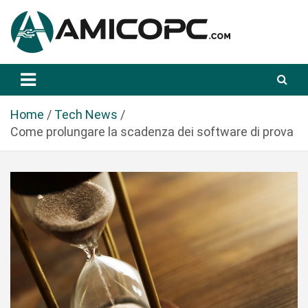
S
a
l
t
Novità Tecnologiche: Guide e News
Amicopc.com
a
a
l
Home
Tech News
c
Come prolungare la scadenza dei software di prova
o
n
t
e
n
u
t
o