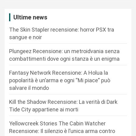
z
i
Ultime news
o
The Skin Stapler recensione: horror PSX tra
n
sangue e noir
e
Plungeez Recensione: un metroidvania senza
a
combattimenti dove ogni stanza è un enigma
r
Fantasy Network Recensione: A Holua la
t
popolarità è un’arma e ogni “Mi piace” può
i
salvare il mondo
c
Kill the Shadow Recensione: La verità di Dark
o
Tide City appartiene ai morti
l
i
Yellowcreek Stories The Cabin Watcher
Recensione: Il silenzio è l’unica arma contro