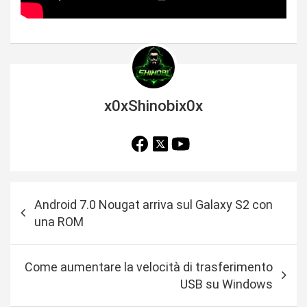
x0xShinobix0x
N
Android 7.0 Nougat arriva sul Galaxy S2 con
a
una ROM
v
i
Come aumentare la velocità di trasferimento
g
USB su Windows
a