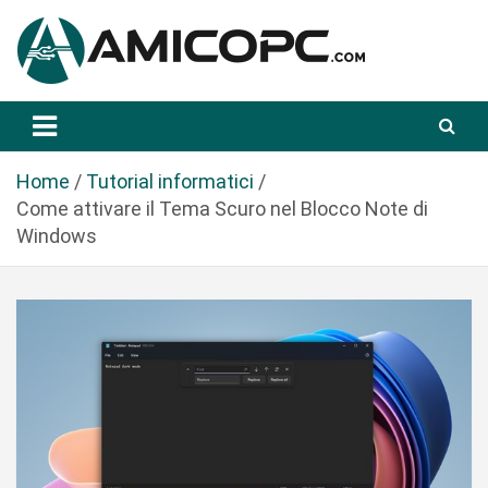
S
a
l
t
Novità Tecnologiche: Guide e News
Amicopc.com
a
a
l
Home
Tutorial informatici
c
Come attivare il Tema Scuro nel Blocco Note di
o
Windows
n
t
e
n
u
t
o