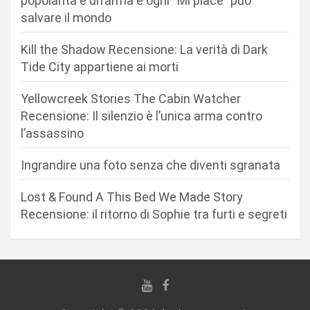
popolarità è un’arma e ogni “Mi piace” può
salvare il mondo
e
a
Kill the Shadow Recensione: La verità di Dark
r
Tide City appartiene ai morti
t
Yellowcreek Stories The Cabin Watcher
i
Recensione: Il silenzio è l’unica arma contro
c
l’assassino
o
Ingrandire una foto senza che diventi sgranata
l
i
Lost & Found A This Bed We Made Story
Recensione: il ritorno di Sophie tra furti e segreti