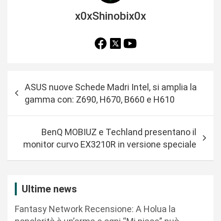
x0xShinobix0x
N
ASUS nuove Schede Madri Intel, si amplia la
a
gamma con: Z690, H670, B660 e H610
v
i
BenQ MOBIUZ e Techland presentano il
g
monitor curvo EX3210R in versione speciale
a
z
i
Ultime news
o
Fantasy Network Recensione: A Holua la
n